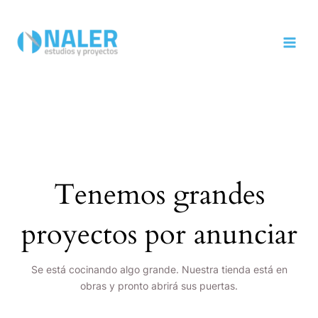
Ir
MAI
al
MEN
contenido
Tenemos grandes
proyectos por anunciar
Se está cocinando algo grande. Nuestra tienda está en
obras y pronto abrirá sus puertas.