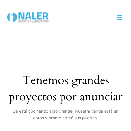
Ir
MAI
al
MEN
contenido
Tenemos grandes
proyectos por anunciar
Se está cocinando algo grande. Nuestra tienda está en
obras y pronto abrirá sus puertas.