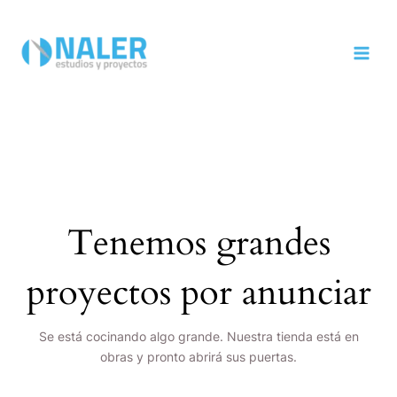
Ir
MAI
al
MEN
contenido
Tenemos grandes
proyectos por anunciar
Se está cocinando algo grande. Nuestra tienda está en
obras y pronto abrirá sus puertas.