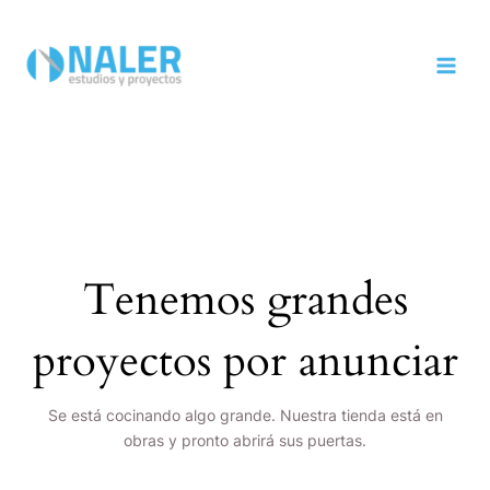
Ir
MAI
al
MEN
contenido
Tenemos grandes
proyectos por anunciar
Se está cocinando algo grande. Nuestra tienda está en
obras y pronto abrirá sus puertas.