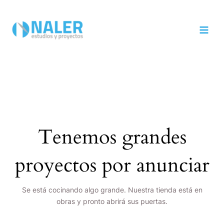
Ir
MAI
al
MEN
contenido
Tenemos grandes
proyectos por anunciar
Se está cocinando algo grande. Nuestra tienda está en
obras y pronto abrirá sus puertas.