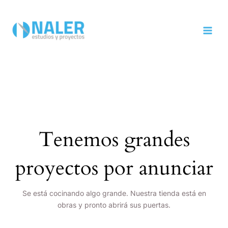
Ir
MAI
al
MEN
contenido
Tenemos grandes
proyectos por anunciar
Se está cocinando algo grande. Nuestra tienda está en
obras y pronto abrirá sus puertas.