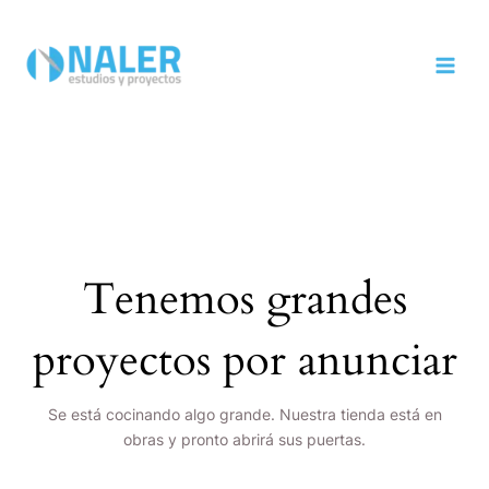
Ir
MAI
al
MEN
contenido
Tenemos grandes
proyectos por anunciar
Se está cocinando algo grande. Nuestra tienda está en
obras y pronto abrirá sus puertas.