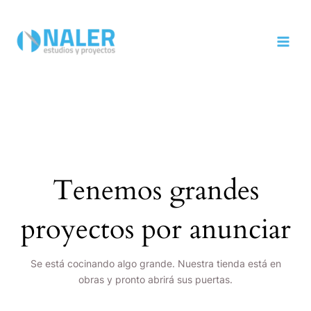
Ir
MAI
al
MEN
contenido
Tenemos grandes
proyectos por anunciar
Se está cocinando algo grande. Nuestra tienda está en
obras y pronto abrirá sus puertas.