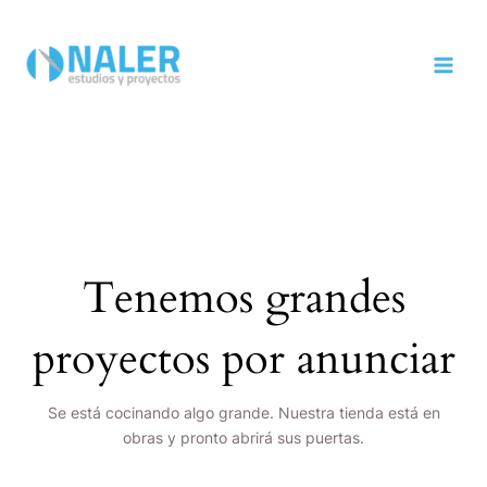
Ir
MAI
al
MEN
contenido
Tenemos grandes
proyectos por anunciar
Se está cocinando algo grande. Nuestra tienda está en
obras y pronto abrirá sus puertas.