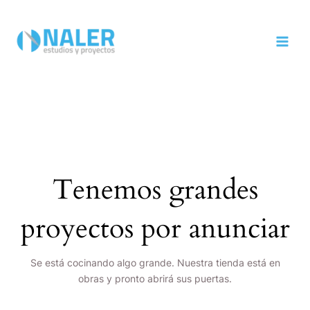
Ir
MAI
al
MEN
contenido
Tenemos grandes
proyectos por anunciar
Se está cocinando algo grande. Nuestra tienda está en
obras y pronto abrirá sus puertas.