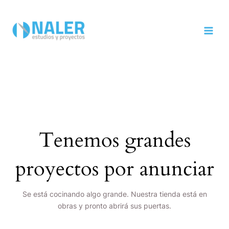
Ir
MAI
al
MEN
contenido
Tenemos grandes
proyectos por anunciar
Se está cocinando algo grande. Nuestra tienda está en
obras y pronto abrirá sus puertas.