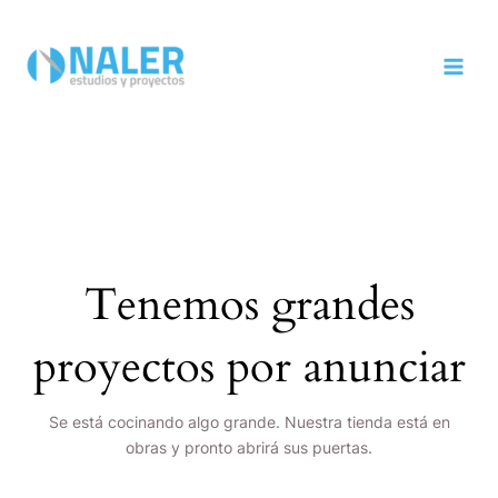
Ir
MAI
al
MEN
contenido
Tenemos grandes
proyectos por anunciar
Se está cocinando algo grande. Nuestra tienda está en
obras y pronto abrirá sus puertas.