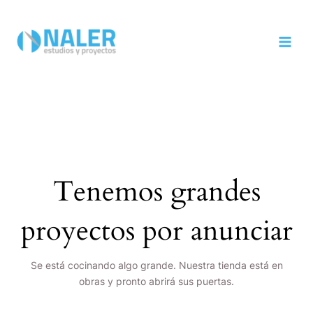
Ir
MAI
al
MEN
contenido
Tenemos grandes
proyectos por anunciar
Se está cocinando algo grande. Nuestra tienda está en
obras y pronto abrirá sus puertas.